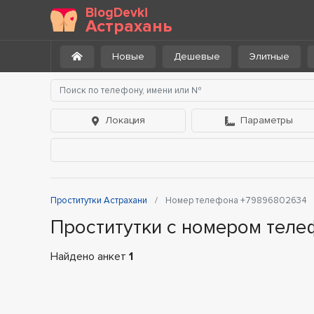
BlogDevki
Астрахань
Новые
Дешевые
Элитные
Локация
Параметры
Проститутки Астрахани
Номер телефона +79896802634
Проститутки с номером тел
Найдено анкет
1